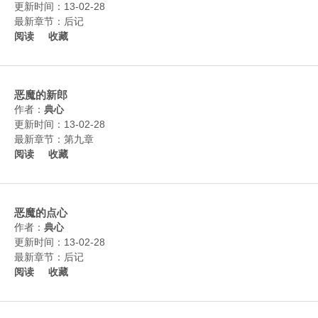
更新时间：13-02-28
最新章节：
后记
阅读
收藏
恶魔的新郎
作者：
典心
更新时间：13-02-28
最新章节：
第九章
阅读
收藏
恶魔的点心
作者：
典心
更新时间：13-02-28
最新章节：
后记
阅读
收藏