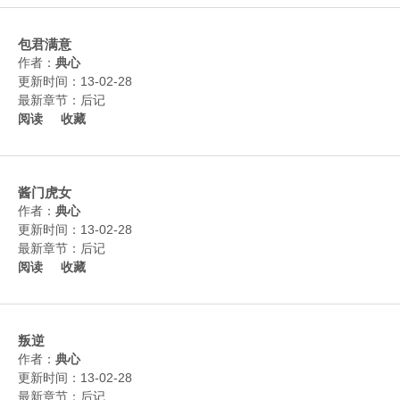
包君满意
作者：
典心
更新时间：13-02-28
最新章节：
后记
阅读
收藏
酱门虎女
作者：
典心
更新时间：13-02-28
最新章节：
后记
阅读
收藏
叛逆
作者：
典心
更新时间：13-02-28
最新章节：
后记