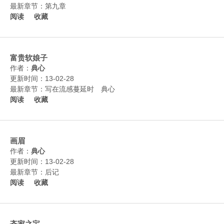
最新章节：
第九章
阅读
收藏
富贵软娘子
作者：
典心
更新时间：13-02-28
最新章节：
写在流感蔓延时 典心
阅读
收藏
画眉
作者：
典心
更新时间：13-02-28
最新章节：
后记
阅读
收藏
齐家之宝