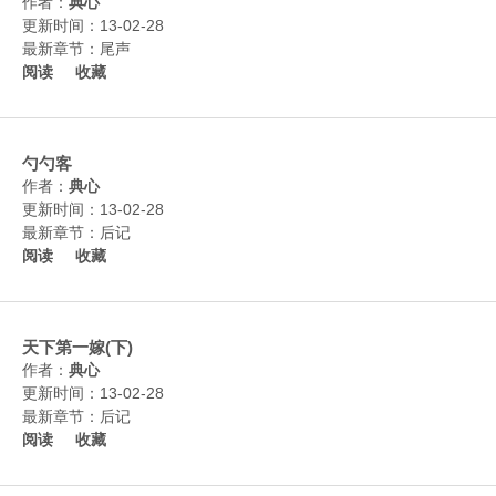
作者：
典心
更新时间：13-02-28
最新章节：
尾声
阅读
收藏
勺勺客
作者：
典心
更新时间：13-02-28
最新章节：
后记
阅读
收藏
天下第一嫁(下)
作者：
典心
更新时间：13-02-28
最新章节：
后记
阅读
收藏