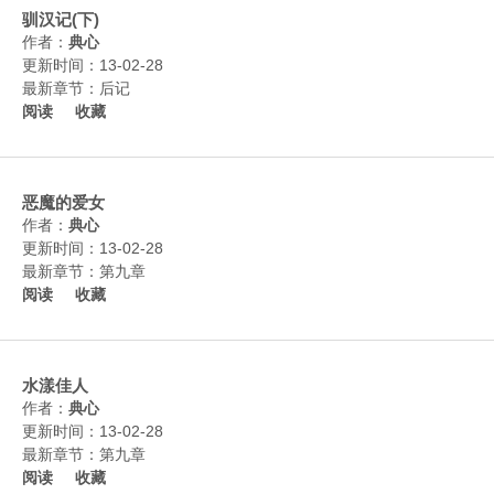
驯汉记(下)
作者：
典心
更新时间：13-02-28
最新章节：
后记
阅读
收藏
恶魔的爱女
作者：
典心
更新时间：13-02-28
最新章节：
第九章
阅读
收藏
水漾佳人
作者：
典心
更新时间：13-02-28
最新章节：
第九章
阅读
收藏