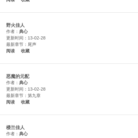
野火佳人
作者：
典心
更新时间：13-02-28
最新章节：
尾声
阅读
收藏
恶魔的元配
作者：
典心
更新时间：13-02-28
最新章节：
第九章
阅读
收藏
楼兰佳人
作者：
典心