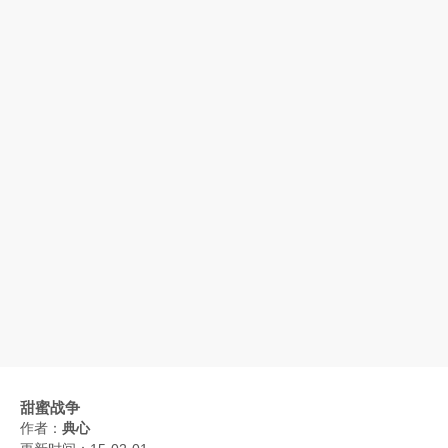
甜蜜战争
作者：
典心