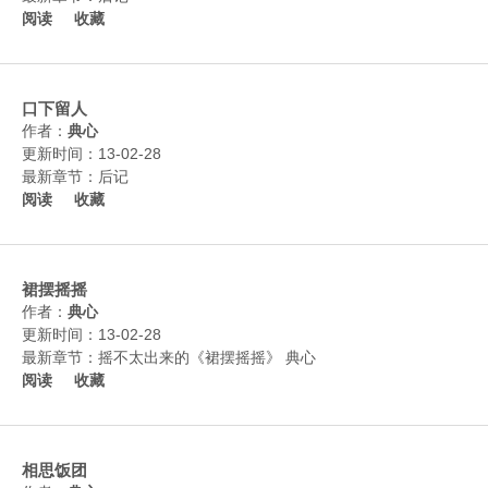
阅读
收藏
口下留人
作者：
典心
更新时间：13-02-28
最新章节：
后记
阅读
收藏
裙摆摇摇
作者：
典心
更新时间：13-02-28
最新章节：
摇不太出来的《裙摆摇摇》 典心
阅读
收藏
相思饭团