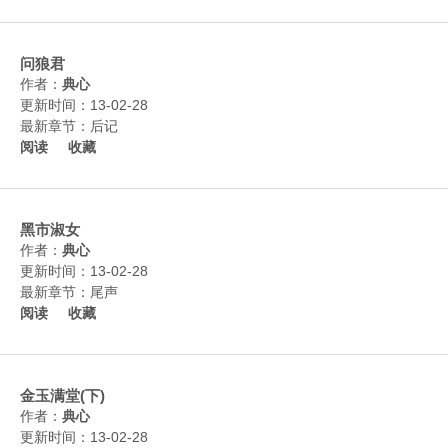
问狼君
作者：
典心
更新时间：13-02-28
最新章节：
后记
阅读
收藏
黑市淑女
作者：
典心
更新时间：13-02-28
最新章节：
尾声
阅读
收藏
金玉满堂(下)
作者：
典心
更新时间：13-02-28