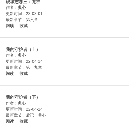
砚城志卷三：龙神
作者：
典心
更新时间：23-03-01
最新章节：
第六章
阅读
收藏
我的守护者（上）
作者：
典心
更新时间：22-04-14
最新章节：
第十九章
阅读
收藏
我的守护者（下）
作者：
典心
更新时间：22-04-14
最新章节：
后记 典心
阅读
收藏