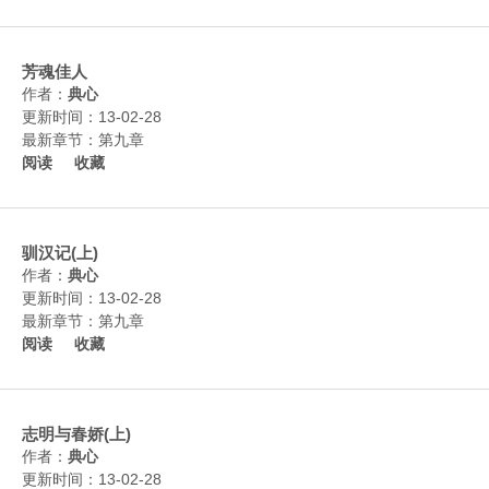
芳魂佳人
作者：
典心
更新时间：13-02-28
最新章节：
第九章
阅读
收藏
驯汉记(上)
作者：
典心
更新时间：13-02-28
最新章节：
第九章
阅读
收藏
志明与春娇(上)
作者：
典心
更新时间：13-02-28