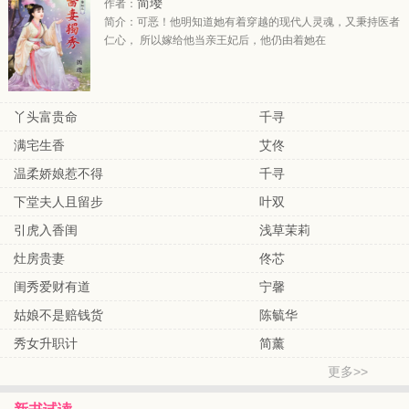
简璎
作者：
简介：可恶！他明知道她有着穿越的现代人灵魂，又秉持医者
仁心， 所以嫁给他当亲王妃后，他仍由着她在
丫头富贵命
千寻
满宅生香
艾佟
温柔娇娘惹不得
千寻
下堂夫人且留步
叶双
引虎入香闺
浅草茉莉
灶房贵妻
佟芯
闺秀爱财有道
宁馨
姑娘不是赔钱货
陈毓华
秀女升职计
简薰
更多>>