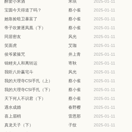
醉爱小米酒
米琪
2025-01-11
宝圆今天得道了吗？
蔡小雀
2025-01-11
她靠捡暗卫暴富了
蔡小雀
2025-01-11
帝子吹箫逐凤凰（下）
蔡小雀
2025-01-11
同居密友
风光
2025-01-11
笑面虎
艾珈
2025-01-11
侯爷紧箍咒
井上青
2025-01-11
锦鲤夫人和离转运
寄秋
2025-01-11
我听八卦赢宅斗
风光
2025-01-11
我的大理寺CSI手扎（上）
蔡小雀
2025-01-11
我的大理寺CSI手扎（下）
蔡小雀
2025-01-11
天下何人不识君（下）
蔡小雀
2025-01-11
遇水成婚
春野樱
2025-01-11
喜上眉梢
雷恩那
2025-01-11
真龙天子（下）
子纹
2025-01-11