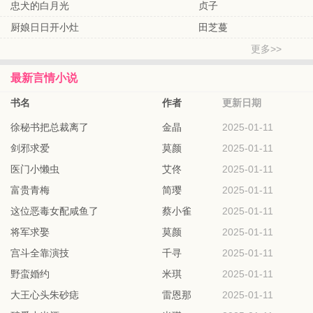
忠犬的白月光
贞子
厨娘日日开小灶
田芝蔓
更多>>
最新言情小说
书名
作者
更新日期
徐秘书把总裁离了
金晶
2025-01-11
剑邪求爱
莫颜
2025-01-11
医门小懒虫
艾佟
2025-01-11
富贵青梅
简璎
2025-01-11
这位恶毒女配咸鱼了
蔡小雀
2025-01-11
将军求娶
莫颜
2025-01-11
宫斗全靠演技
千寻
2025-01-11
野蛮婚约
米琪
2025-01-11
大王心头朱砂痣
雷恩那
2025-01-11