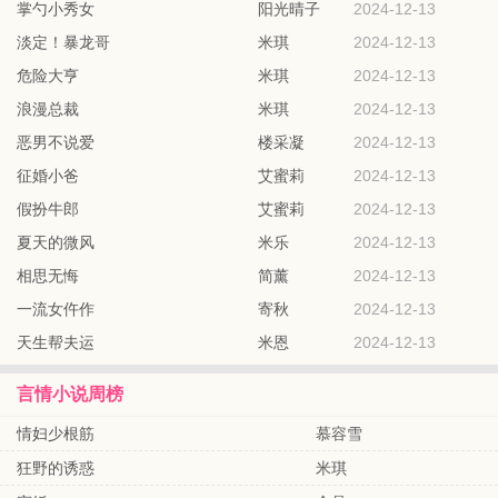
掌勺小秀女
阳光晴子
2024-12-13
淡定！暴龙哥
米琪
2024-12-13
危险大亨
米琪
2024-12-13
浪漫总裁
米琪
2024-12-13
恶男不说爱
楼采凝
2024-12-13
征婚小爸
艾蜜莉
2024-12-13
假扮牛郎
艾蜜莉
2024-12-13
夏天的微风
米乐
2024-12-13
相思无悔
简薰
2024-12-13
一流女仵作
寄秋
2024-12-13
天生帮夫运
米恩
2024-12-13
言情小说周榜
情妇少根筋
慕容雪
狂野的诱惑
米琪