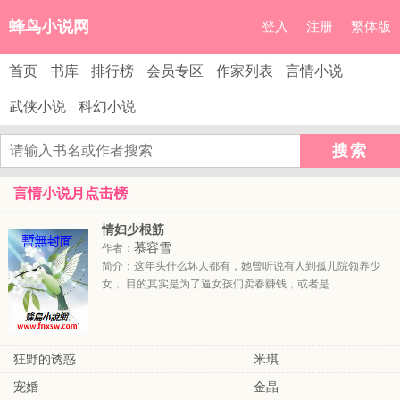
蜂鸟小说网
登入
注册
繁体版
首页
书库
排行榜
会员专区
作家列表
言情小说
武侠小说
科幻小说
言情小说月点击榜
情妇少根筋
慕容雪
作者：
简介：这年头什么坏人都有，她曾听说有人到孤儿院领养少
女， 目的其实是为了逼女孩们卖春赚钱，或者是
狂野的诱惑
米琪
宠婚
金晶