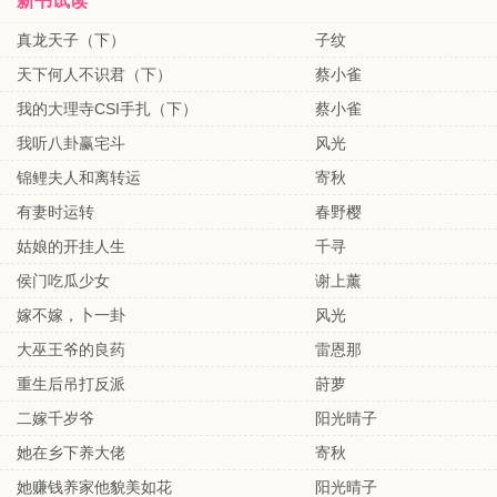
新书试读
真龙天子（下）
子纹
天下何人不识君（下）
蔡小雀
我的大理寺CSI手扎（下）
蔡小雀
我听八卦赢宅斗
风光
锦鲤夫人和离转运
寄秋
有妻时运转
春野樱
姑娘的开挂人生
千寻
侯门吃瓜少女
谢上薰
嫁不嫁，卜一卦
风光
大巫王爷的良药
雷恩那
重生后吊打反派
莳萝
二嫁千岁爷
阳光晴子
她在乡下养大佬
寄秋
她赚钱养家他貌美如花
阳光晴子