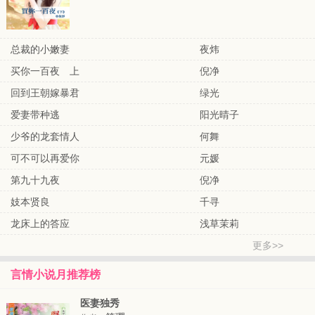
总裁的小嫩妻
夜炜
买你一百夜 上
倪净
回到王朝嫁暴君
绿光
爱妻带种逃
阳光晴子
少爷的龙套情人
何舞
可不可以再爱你
元媛
第九十九夜
倪净
妓本贤良
千寻
龙床上的答应
浅草茉莉
更多>>
言情小说月推荐榜
医妻独秀