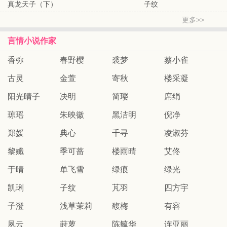
真龙天子（下）
子纹
更多>>
言情小说作家
香弥
春野樱
裘梦
蔡小雀
古灵
金萱
寄秋
楼采凝
阳光晴子
决明
简璎
席绢
琼瑶
朱映徽
黑洁明
倪净
郑媛
典心
千寻
凌淑芬
黎孅
季可蔷
楼雨晴
艾佟
于晴
单飞雪
绿痕
绿光
凯琍
子纹
芃羽
四方宇
子澄
浅草茉莉
馥梅
有容
夙云
莳萝
陈毓华
连亚丽