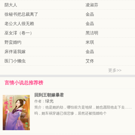
阴大人
凌淑芬
徐秘书把总裁离了
金晶
老公大人很无赖
金晶
巫女澪（卷一）
黑洁明
野蛮婚约
米琪
床伴逼我嫁
金晶
医门小懒虫
艾佟
更多>>
言情小说总推荐榜
回到王朝嫁暴君
绿光
作者：
简介：他是她的劫，哪怕前方是地狱，她也愿陪他走下去……
呜，她车祸穿越已很悲惨，居然还被指婚给个