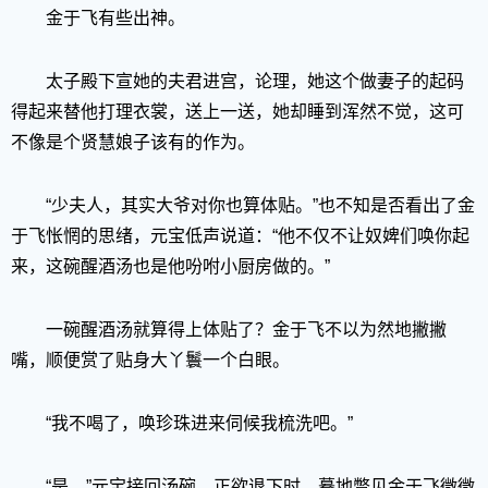
金于飞有些出神。
太子殿下宣她的夫君进宫，论理，她这个做妻子的起码
得起来替他打理衣裳，送上一送，她却睡到浑然不觉，这可
不像是个贤慧娘子该有的作为。
“少夫人，其实大爷对你也算体贴。”也不知是否看出了金
于飞怅惘的思绪，元宝低声说道：“他不仅不让奴婢们唤你起
来，这碗醒酒汤也是他吩咐小厨房做的。”
一碗醒酒汤就算得上体贴了？金于飞不以为然地撇撇
嘴，顺便赏了贴身大丫鬟一个白眼。
“我不喝了，唤珍珠进来伺候我梳洗吧。”
“是。”元宝接回汤碗，正欲退下时，蓦地瞥见金于飞微微