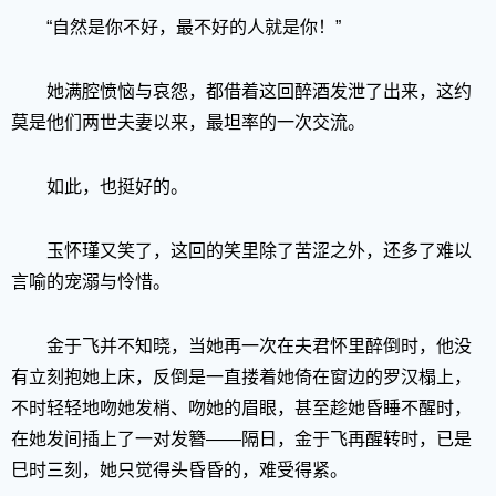
“自然是你不好，最不好的人就是你！”
她满腔愤恼与哀怨，都借着这回醉酒发泄了出来，这约
莫是他们两世夫妻以来，最坦率的一次交流。
如此，也挺好的。
玉怀瑾又笑了，这回的笑里除了苦涩之外，还多了难以
言喻的宠溺与怜惜。
金于飞并不知晓，当她再一次在夫君怀里醉倒时，他没
有立刻抱她上床，反倒是一直搂着她倚在窗边的罗汉榻上，
不时轻轻地吻她发梢、吻她的眉眼，甚至趁她昏睡不醒时，
在她发间插上了一对发簪——隔日，金于飞再醒转时，已是
巳时三刻，她只觉得头昏昏的，难受得紧。