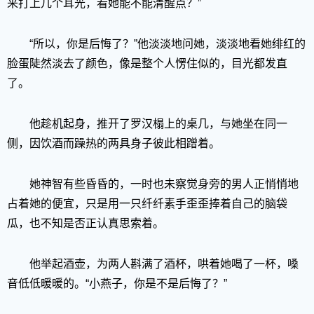
来打上几个耳光，看她能不能清醒点？”
“所以，你是后悔了？”他淡淡地问她，淡淡地看她绯红的
脸蛋陡然淡去了颜色，像是整个人愣住似的，目光都发直
了。
他趁机起身，推开了罗汉榻上的桌几，与她坐在同一
侧，因饮酒而躁热的两具身子彼此相蹭着。
她神智有些昏昏的，一时也未察觉身旁的男人正悄悄地
占着她的便宜，只是用一只纤纤素手歪歪捧着自己的脑袋
瓜，也不知是否正认真思索着。
他举起酒壶，为两人斟满了酒杯，哄着她喝了一杯，嗓
音低低暖暖的。“小燕子，你是不是后悔了？”