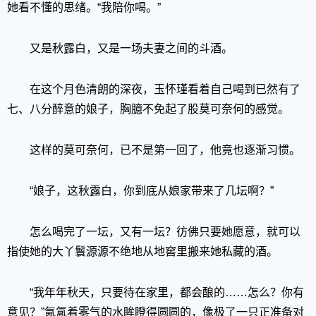
她看不懂的思绪。“我陪你喝。”
又是秋露白，又是一场夫妻之间的斗酒。
在这个月色清朗的深夜，玉怀瑾看着自己喝到已然有了
七、八分醉意的娘子，胸臆不免起了股莫可奈何的感觉。
这样的莫可奈何，已不是第一回了，他竟也逐渐习惯。
“娘子，这秋露白，你到底从娘家带来了几坛啊？”
怎么喝完了一坛，又有一坛？彷佛只要她愿意，就可以
指使她的大丫鬟源源不绝地从地窖里搬来她私藏的酒。
“我年年秋天，只要待在家里，都会酿的……怎么？你有
意见？”氤氲着雾气的水眸瞪得圆圆的，像极了一只正准备对