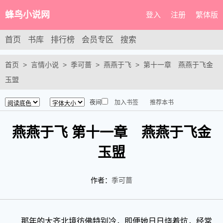
蜂鸟小说网
登入
注册
繁体版
首页
书库
排行榜
会员专区
搜索
首页
言情小说
季可蔷
燕燕于飞
第十一章 燕燕于飞金
玉盟
夜间
加入书签
推荐本书
燕燕于飞 第十一章 燕燕于飞金
玉盟
作者：
季可蔷
那年的大齐北境彷佛特别冷，即便她日日烧着炕，经常