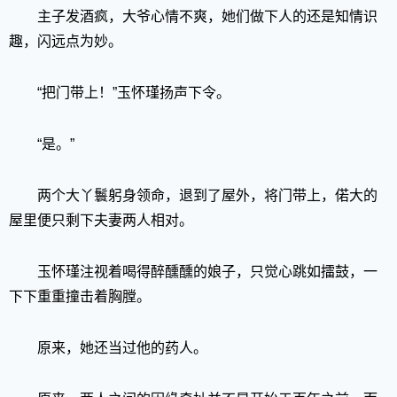
主子发酒疯，大爷心情不爽，她们做下人的还是知情识
趣，闪远点为妙。
“把门带上！”玉怀瑾扬声下令。
“是。”
两个大丫鬟躬身领命，退到了屋外，将门带上，偌大的
屋里便只剩下夫妻两人相对。
玉怀瑾注视着喝得醉醺醺的娘子，只觉心跳如擂鼓，一
下下重重撞击着胸膛。
原来，她还当过他的药人。