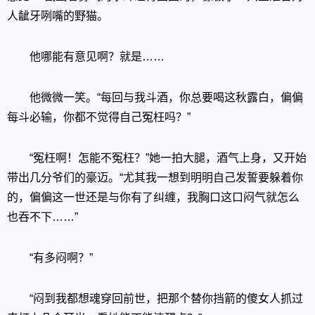
人龇牙咧嘴的野猫。
他哪能有意见啊？就是……
他微微一笑。“每回与我斗酒，你总要喝这秋露白，偏偏
每斗必输，你都不觉得自己冤枉吗？”
“冤枉啊！怎能不冤枉？”她一拍大腿，酒气上身，又开始
带出几分爷们的豪迈。“尤其我一想到明明自己发誓要躲着你
的，偏偏这一世还是与你有了纠缠，我胸口这口闷气就怎么
也吞不下……”
“有多闷啊？”
“闷到我都想魂穿回前世，把那个替你挡箭的傻女人抓过