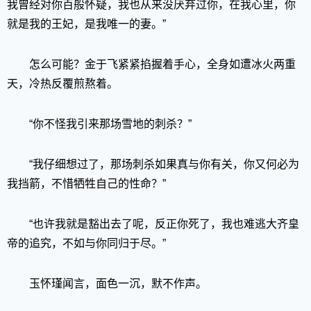
我曾经对你百般怀疑，我也从来没厌弃过你，在我心里，你
就是我的王妃，是我唯一的妻。”
怎么可能？金于飞紧紧掐握着手心，全身如遭冰火两重
天，冷热反覆煎熬着。
“你不怪我引来那场雪地的刺杀？”
“我仔细想过了，那场刺杀如果真与你有关，你又何必为
我挡箭，不惜牺牲自己的性命？”
“也许我就是豁出去了呢，反正你死了，我也难逃大齐皇
帝的追究，不如与你同归于尽。”
玉怀瑾闻言，面色一沉，默不作声。