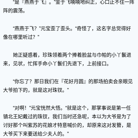
“是『燕燕于飞』。”金于飞喃喃地纠正，心口止不住一阵
阵的震荡。
“燕燕于飞？”元宝歪了歪头。“奇怪了，这名字总觉得好
像在哪里听过？”
她正疑惑着，珍珠领着两个捧着脸盆与巾帕的小丫鬟进
来，见状，忙挥手命小丫鬟们先退下，上前接口。
“你忘了？那日我们在『花好月圆』的那场拍卖会亲眼见
大爷拍下的，就是这对珠钗。”
“对啊！”元宝恍然大悟。“就是这个，那掌事说是第一任
镇北王妃戴过的珠钗，我们当时还急呢，本以为大爷是为了
讨好那个叫紫苏的花娘才特意喊价的，却原来这对发簪，是
大爷买下来要送给少夫人的。”