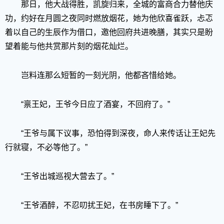
那日，他大战得胜，凯旋归来，全城的富商合力替他庆
功，约好在月圆之夜同时燃放烟花，她为他欣喜雀跃，忐忑
着以自己的生辰作为借口，邀他回府共进晚膳，其实只是盼
望着能与他共赏那片刻的烟花灿烂。
岂料连那么短暂的一刻光阴，他都吝惜给她。
“禀王妃，王爷今日应了酒宴，不回府了。”
“王爷与属下议事，恐怕得到深夜，命人来传话让王妃先
行就寝，不必等他了。”
“王爷出城巡视大营去了。”
“王爷酒醉，不忍叨扰王妃，在书房睡下了。”