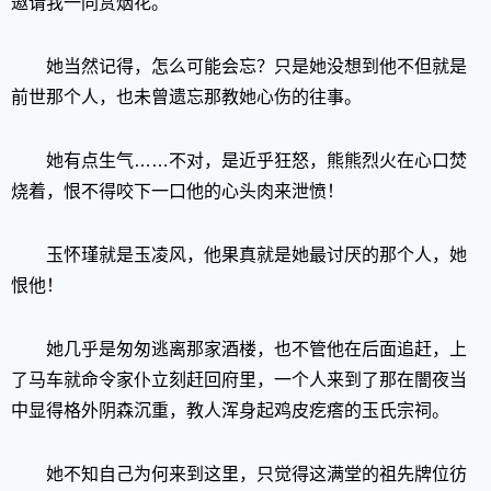
邀请我一同赏烟花。”
她当然记得，怎么可能会忘？只是她没想到他不但就是
前世那个人，也未曾遗忘那教她心伤的往事。
她有点生气……不对，是近乎狂怒，熊熊烈火在心口焚
烧着，恨不得咬下一口他的心头肉来泄愤！
玉怀瑾就是玉凌风，他果真就是她最讨厌的那个人，她
恨他！
她几乎是匆匆逃离那家酒楼，也不管他在后面追赶，上
了马车就命令家仆立刻赶回府里，一个人来到了那在闇夜当
中显得格外阴森沉重，教人浑身起鸡皮疙瘩的玉氏宗祠。
她不知自己为何来到这里，只觉得这满堂的祖先牌位彷