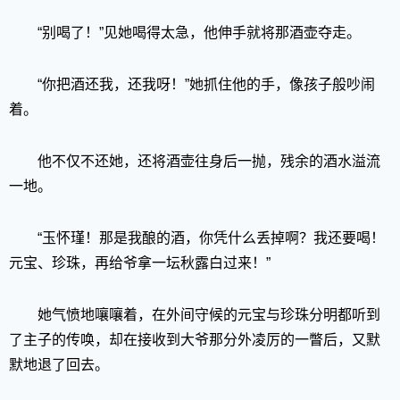
“别喝了！”见她喝得太急，他伸手就将那酒壶夺走。
“你把酒还我，还我呀！”她抓住他的手，像孩子般吵闹
着。
他不仅不还她，还将酒壶往身后一抛，残余的酒水溢流
一地。
“玉怀瑾！那是我酿的酒，你凭什么丢掉啊？我还要喝！
元宝、珍珠，再给爷拿一坛秋露白过来！”
她气愤地嚷嚷着，在外间守候的元宝与珍珠分明都听到
了主子的传唤，却在接收到大爷那分外凌厉的一瞥后，又默
默地退了回去。