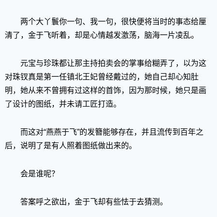
两个大丫鬟你一句、我一句，很快便将当时的事态给厘
清了，金于飞听着，却是心情越发激荡，脑海一片凌乱。
元宝与珍珠都让那主持拍卖会的掌事给糊弄了，以为这
对珠钗真是第一任镇北王妃曾经戴过的，她自己却心知肚
明，她从来不曾拥有过这样的首饰，因为那时候，她只是画
了设计的图纸，并未请工匠打造。
而这对“燕燕于飞”的发簪能够存在，并且流传到百年之
后，说明了是有人照着图纸做出来的。
会是谁呢？
答案呼之欲出，金于飞却有些怯于去猜测。