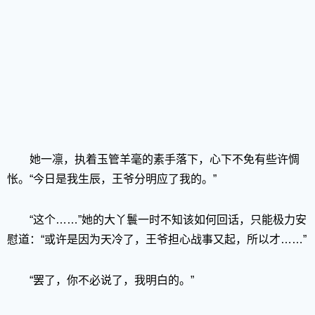
她一凛，执着玉管羊毫的素手落下，心下不免有些许惆
怅。“今日是我生辰，王爷分明应了我的。”
“这个……”她的大丫鬟一时不知该如何回话，只能极力安
慰道：“或许是因为天冷了，王爷担心战事又起，所以才……”
“罢了，你不必说了，我明白的。”