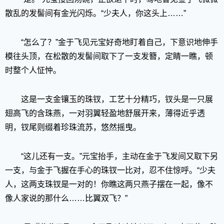
散乱的发髻间有金光闪烁。“少夫人，你这头上……”
“怎么了？”金于飞见元宝好奇地盯着自己，下意识地伸手
模往头顶，在松散的发髻间取下了一支发簪，定睛一瞧，顿
时整个人怔忡。
这是一支金镶玉的珠钗，工艺十分精巧，钗头是一只展
翅高飞的含珠燕，一对羽翼轻盈地舒展开来，薄得近乎透
明，钗尾则缀着珍珠流苏，悠然摇曳。
“这儿还有一支。”元宝抬手，主动在金于飞发间又取下另
一支，与金于飞握在手心的珠钗一比对，忍不住惊呼。“少夫
人，这两支珠钗是一对的！你瞧这两只燕子摆在一起，像不
像人家说的那什么……比翼双飞？”