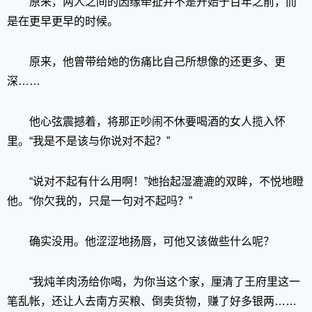
原来，两人之间的因缘牵扯并不是开始于百年之前，而
是在更早更早的时候。
原来，他曾带给她的伤痛比自己所想像的还更多、更
深……
他心弦震撼着，将那正吵闹不休要喝酒的女人揽入怀
里。“我是不是该与你说对不起？”
“说对不起有什么用啊！”她抬起湿漉漉的双眸，不悦地瞪
他。“你欠我的，只是一句对不起吗？”
确实没用。他涩涩地扬唇，可他又该做些什么呢？
“我炖羊肉汤给你喝，为你当这个家，厘清了王府里这一
笔乱帐，还让人去南方买粮、倒卖货物，赚了好多银两……