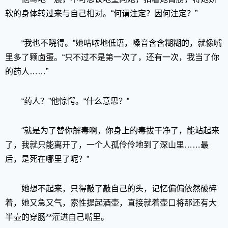
软的身体转过来与自己相对。“何谓注定？因何注定？”
“我也不晓得。”她咕哝地低语，嗓音含含糊糊的，就像嘴
里多了颗卤蛋。“只不过不是第一次了，还有一次，我当了你
的药人……”
“药人？”他惊愕。“什么意思？”
“就是为了替你解毒啊，你身上的毒拔干净了，能站起来
了，我就只能离开了，一个人孤伶伶地到了深山里……最
后，是死在哪里了呢？”
她想不起来，只得敲了敲自己的头，记忆偏偏依然破碎
着，她又急又气，索性提起酒壶，直接就着壶口将那还有大
半壶的穿肠**灌进自己嘴里。