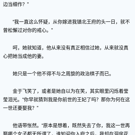
边当细作？”
“我一直这么怀疑，从你嫁进我镇北王府的头一日，就不
曾松懈过对你的戒心。”
呵，她就知道，他从来没有真正相信过她，从来就没真
心把她当成他的妻。
她只是一个他不得不与之周旋的政治棋子而已。
金于飞笑了，或者是她自以为在笑，其实眼里闪烁着莹
莹泪光。“你早就猜到我是你前世的王妃了吗？那你为何在这
一世还要娶我？”
他语带怅然。“原本是想着，既然失去了你，我这一世再
娶哪个女子都无所谓了，谁知迎你入府之后，我却在洞房花