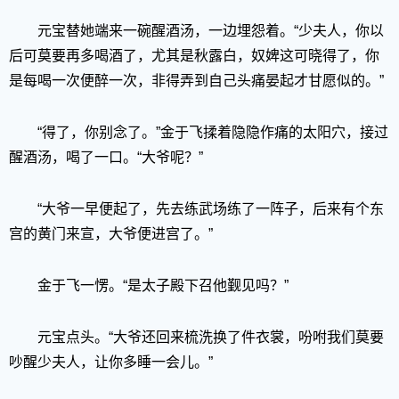
元宝替她端来一碗醒酒汤，一边埋怨着。“少夫人，你以
后可莫要再多喝酒了，尤其是秋露白，奴婢这可晓得了，你
是每喝一次便醉一次，非得弄到自己头痛晏起才甘愿似的。”
“得了，你别念了。”金于飞揉着隐隐作痛的太阳穴，接过
醒酒汤，喝了一口。“大爷呢？”
“大爷一早便起了，先去练武场练了一阵子，后来有个东
宫的黄门来宣，大爷便进宫了。”
金于飞一愣。“是太子殿下召他觐见吗？”
元宝点头。“大爷还回来梳洗换了件衣裳，吩咐我们莫要
吵醒少夫人，让你多睡一会儿。”