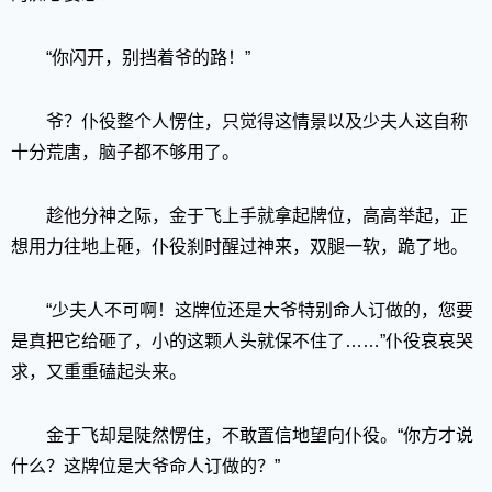
“你闪开，别挡着爷的路！”
爷？仆役整个人愣住，只觉得这情景以及少夫人这自称
十分荒唐，脑子都不够用了。
趁他分神之际，金于飞上手就拿起牌位，高高举起，正
想用力往地上砸，仆役刹时醒过神来，双腿一软，跪了地。
“少夫人不可啊！这牌位还是大爷特别命人订做的，您要
是真把它给砸了，小的这颗人头就保不住了……”仆役哀哀哭
求，又重重磕起头来。
金于飞却是陡然愣住，不敢置信地望向仆役。“你方才说
什么？这牌位是大爷命人订做的？”