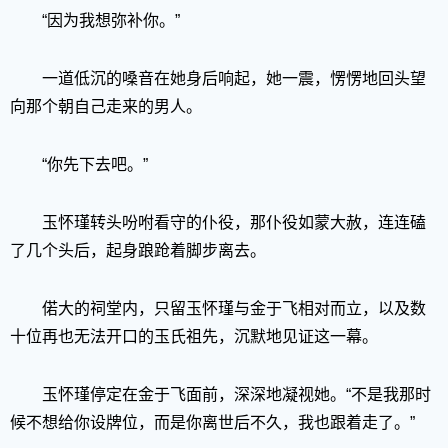
“因为我想弥补你。”
一道低沉的嗓音在她身后响起，她一震，愣愣地回头望
向那个朝自己走来的男人。
“你先下去吧。”
玉怀瑾转头吩咐看守的仆役，那仆役如蒙大赦，连连磕
了几个头后，起身踉跄着脚步离去。
偌大的祠堂内，只留玉怀瑾与金于飞相对而立，以及数
十位再也无法开口的玉氏祖先，沉默地见证这一幕。
玉怀瑾停定在金于飞面前，深深地凝视她。“不是我那时
候不想给你设牌位，而是你离世后不久，我也跟着走了。”