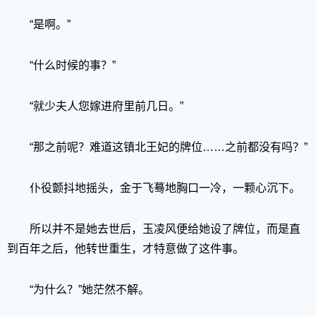
“是啊。”
“什么时候的事？”
“就少夫人您嫁进府里前几日。”
“那之前呢？难道这镇北王妃的牌位……之前都没有吗？”
仆役颤抖地摇头，金于飞蓦地胸口一冷，一颗心沉下。
所以并不是她去世后，玉凌风便给她设了牌位，而是直
到百年之后，他转世重生，才特意做了这件事。
“为什么？”她茫然不解。