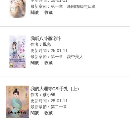
更新時間︰25-01-11
最新章節︰
第一章 峰回路轉的姻緣
閱讀
收藏
我听八卦贏宅斗
作者︰
風光
更新時間︰25-01-11
最新章節︰
第一章 鏡中美人
閱讀
收藏
我的大理寺CSI手扎（上）
作者︰
蔡小雀
更新時間︰25-01-11
最新章節︰
第二十章
閱讀
收藏