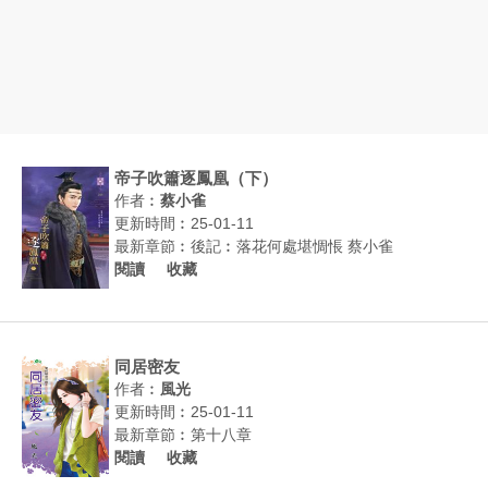
帝子吹簫逐鳳凰（下）
作者︰
蔡小雀
更新時間︰25-01-11
最新章節︰
後記︰落花何處堪惆悵 蔡小雀
閱讀
收藏
同居密友
作者︰
風光
更新時間︰25-01-11
最新章節︰
第十八章
閱讀
收藏