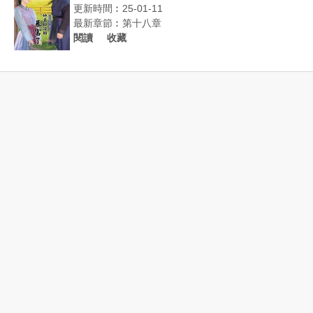
更新時間︰25-01-11
最新章節︰
第十八章
閱讀
收藏