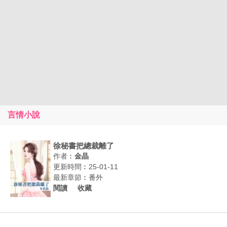
言情小說
徐秘書把總裁離了
作者︰
金晶
更新時間︰25-01-11
最新章節︰
番外
閱讀
收藏