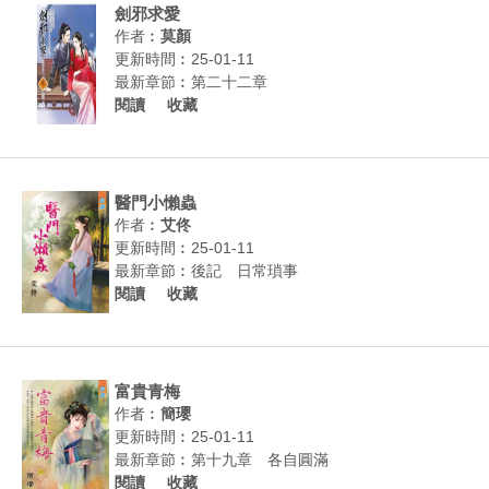
劍邪求愛
作者︰
莫顏
更新時間︰25-01-11
最新章節︰
第二十二章
閱讀
收藏
醫門小懶蟲
作者︰
艾佟
更新時間︰25-01-11
最新章節︰
後記 日常瑣事
閱讀
收藏
富貴青梅
作者︰
簡瓔
更新時間︰25-01-11
最新章節︰
第十九章 各自圓滿
閱讀
收藏