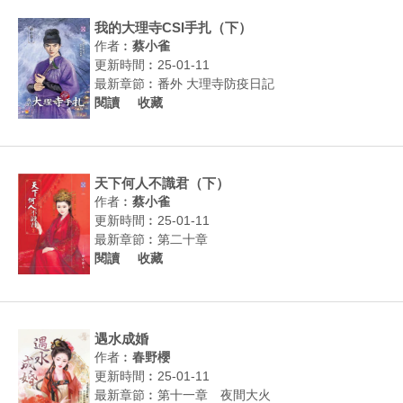
我的大理寺CSI手扎（下）
作者︰
蔡小雀
更新時間︰25-01-11
最新章節︰
番外 大理寺防疫日記
閱讀
收藏
天下何人不識君（下）
作者︰
蔡小雀
更新時間︰25-01-11
最新章節︰
第二十章
閱讀
收藏
遇水成婚
作者︰
春野櫻
更新時間︰25-01-11
最新章節︰
第十一章 夜間大火