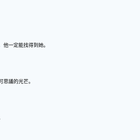
，他一定能找得到她。
可思議的光芒。
。