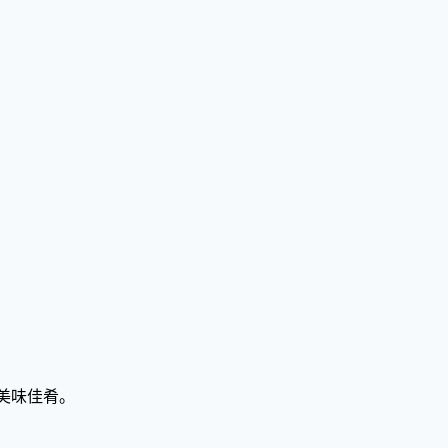
美味佳肴。