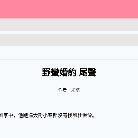
野蠻婚約 尾聲
作者︰
米琪
到家中，他跑遍大街小巷都沒有找到杜悅伶。