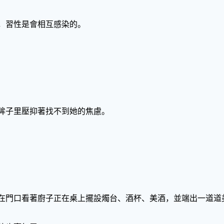
，習性是會相互感染的。
眸子里壓抑著找不到她的焦慮。
在門口看著廚子正在桌上擺設燭台、酒杯、美酒，並端出一道道