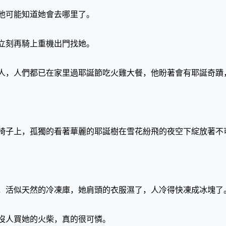
他可能知道她會去哪里了。
立刻再騎上重機出門找她。
人，人們都已在家里過耶誕節吃火雞大餐，他盼著會有耶誕奇蹟
椅子上，孤獨的看著華麗的耶誕樹在雪花紛飛的夜空下綻放著不
，活似天然的冷凍庫，她肩頭的衣服濕了，人冷得快凍成冰塊了
沒人買她的火柴，真的很可憐。