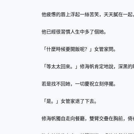
他疲憊的唇上浮起一絲苦笑，天天膩在一起
他已經很習慣人生中多了個她。
「什麼時候要開飯呢？」女管家問。
「等太太回來。」修海帆肯定地說，深黑的
若是找不回她，一切慶祝立刻停擺。
「是。」女管家退了下去。
修海帆獨自走向餐廳，雙臂交疊在胸前，倚