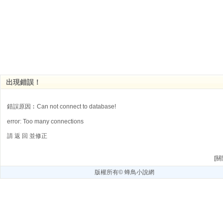
出現錯誤！
錯誤原因︰Can not connect to database!
error: Too many connections
請
返 回
並修正
[
關
版權所有©
蜂鳥小說網