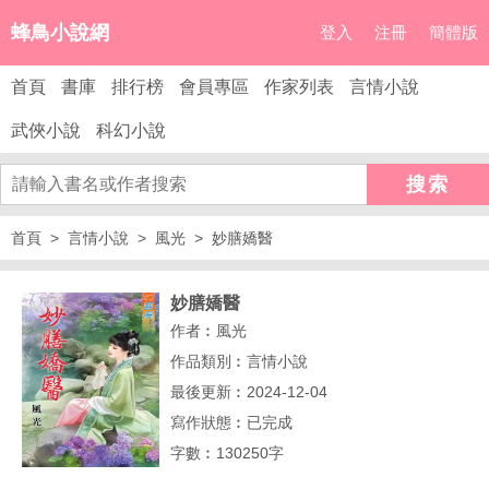
蜂鳥小說網
登入
注冊
簡體版
首頁
書庫
排行榜
會員專區
作家列表
言情小說
武俠小說
科幻小說
首頁
言情小說
風光
妙膳嬌醫
妙膳嬌醫
作者︰
風光
作品類別︰言情小說
最後更新︰2024-12-04
寫作狀態︰已完成
字數︰130250字