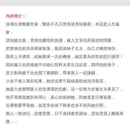
內容簡介︰
洛瑾出身醫藥世家，醫術不凡又擅長做美味藥膳，本該是人生贏
家，
誰知她太蠢，竟相信繼母的挑撥，嫁入文安伯府後使勁鬧騰，
把整個伯府弄得舉家敗落，氣死病秧子丈夫，自己才幡然悔悟，
既然上天憐惜，給她重來一次的機會，她定要為前世的惡行贖罪！
因此嫁入伯府後她不但細心照料夫君生活起居，調理他的身子，
並主動和嫂子合伙開了藥膳館，帶著家人一起賺錢，
小叔子被人冤枉犯事，她亦追查可疑線索助他洗清冤屈，
她盡力改變閔家人前世遭遇的悲劇，這一切努力全被丈夫看見了，
他不再懷疑她別有用心，真心的接納她，對她更是日漸寵愛，
去哪都要帶著她，就是受命南下辦差也舍不得與她分開，
兩人一路游玩，甜蜜恩愛，日子過得蜜里調油，誰知竟遇上颶風來
襲……