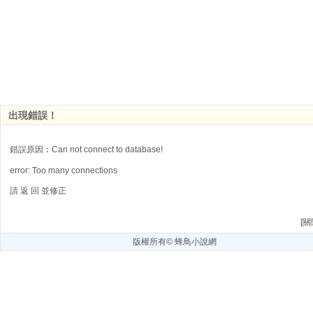
出現錯誤！
錯誤原因︰Can not connect to database!
error: Too many connections
請
返 回
並修正
[
關
版權所有©
蜂鳥小說網